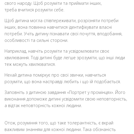
свого народу. Щоб розуміти та приймати інших,
треба вчитися розуміти себе.
Щоб дитина могла співпереживати, розрізняти потреби
інших, вона повинна навчитися ідентифікувати власні
потреби. Учіть дитину пізнавати свої почуття, вподобання,
особливості та сильні сторони.
Наприклад, навчіть розуміти та усвідомлювати своє
хвилювання. Тоді дитині буде легше зрозуміти, що інші люди
теж можуть хвилюватися.
Нехай дитина поміркує про свої звички, навчиться
розуміти, що вона насправді любить і що їй подобається.
Заповніть з дитиною завдання «Портрет у промінцях». Його
виконання допоможе дитині усвідомити свою неповторність,
а відтак неповторність кожної людини.
Отож, розуміння того, що таке толерантність, є вкрай
важливим знанням для кожної людини. Така обізнаність