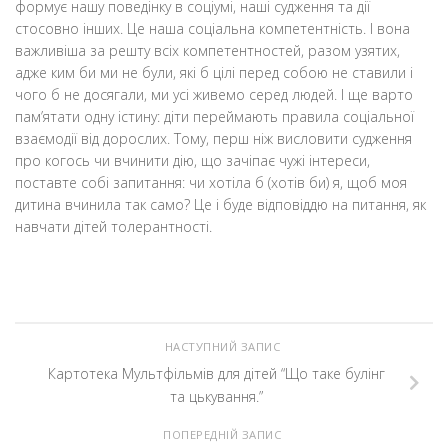
формує нашу поведінку в соціумі, наші судження та дії
стосовно інших. Це наша соціальна компетентність. І вона
важливіша за решту всіх компетентностей, разом узятих,
адже ким би ми не були, які б цілі перед собою не ставили і
чого б не досягали, ми усі живемо серед людей. І ще варто
пам’ятати одну істину: діти переймають правила соціальної
взаємодії від дорослих. Тому, перш ніж висловити судження
про когось чи вчинити дію, що зачіпає чужі інтереси,
поставте собі запитання: чи хотіла б (хотів би) я, щоб моя
дитина вчинила так само? Це і буде відповіддю на питання, як
навчати дітей толерантності.
НАСТУПНИЙ ЗАПИС
Картотека Мультфільмів для дітей “Що таке булінг
та цькування.”
ПОПЕРЕДНІЙ ЗАПИС