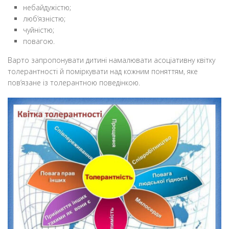
небайдужістю;
люб’язністю;
чуйністю;
повагою.
Варто запропонувати дитині намалювати асоціативну квітку
толерантності й поміркувати над кожним поняттям, яке
пов’язане із толерантною поведінкою.