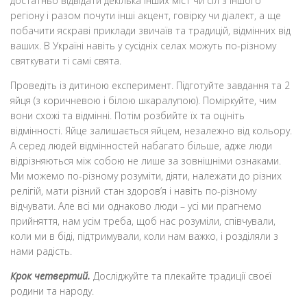
достатньо відвідати декілька інших міст чи сіл з іншого
регіону і разом почути інші акцент, говірку чи діалект, а ще
побачити яскраві приклади звичаїв та традицій, відмінних від
ваших. В Україні навіть у сусідніх селах можуть по-різному
святкувати ті самі свята.
Проведіть із дитиною експеримент. Підготуйте завдання та 2
яйця (з коричневою і білою шкаралупою). Поміркуйте, чим
вони схожі та відмінні. Потім розбийте їх та оцініть
відмінності. Яйце залишається яйцем, незалежно від кольору.
А серед людей відмінностей набагато більше, адже люди
відрізняються між собою не лише за зовнішніми ознаками.
Ми можемо по-різному розуміти, діяти, належати до різних
релігій, мати різний стан здоров’я і навіть по-різному
відчувати. Але всі ми однаково люди – усі ми прагнемо
прийняття, нам усім треба, щоб нас розуміли, співчували,
коли ми в біді, підтримували, коли нам важко, і розділяли з
нами радість.
Крок четвертий.
Досліджуйте та плекайте традиції своєї
родини та народу.