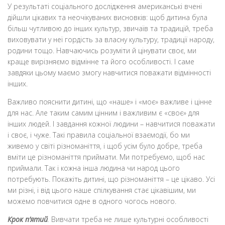
У результаті соціального дослідження американські вчені
дійшли цікавих та неочікуваних висновків: щоб дитина була
більш чутливою до інших культур, звичаїв та традицій, треба
виховувати у неї гордість за власну культуру, традиції народу,
родини тощо. Навчаючись розуміти й цінувати своє, ми
краще вирізняємо відмінне та його особливості. І саме
завдяки цьому маємо змогу навчитися поважати відмінності
інших.
Важливо пояснити дитині, що «наше» і «моє» важливе і цінне
для нас. Але таким самим цінним і важливим є «своє» для
інших людей. І завдання кожної людини – навчитися поважати
і своє, і чуже. Такі правила соціальної взаємодії, бо ми
живемо у світі різноманіття, і щоб усім було добре, треба
вміти це різноманіття приймати. Ми потребуємо, щоб нас
приймали. Так і кожна інша людина чи народ цього
потребують. Покажіть дитині, що різноманіття – це цікаво. Усі
ми різні, і від цього наше спілкування стає цікавішим, ми
можемо повчитися одне в одного чогось нового.
Крок п’ятий
.
Вивчати треба не лише культурні особливості