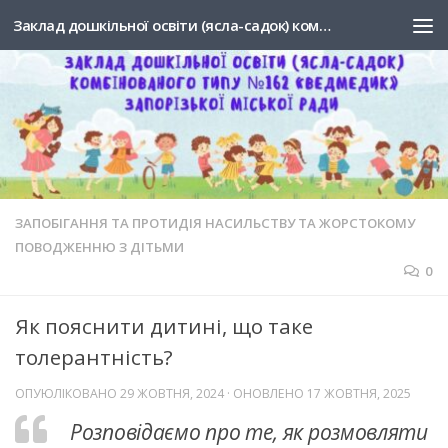
Заклад дошкільної освіти (ясла-садок) комбінованого типу №162 "Ведмедик" Запорізької міської ради
Skip to content
ЗАПОБІГАННЯ ТА ПРОТИДІЯ НАСИЛЬСТВУ ТА ЖОРСТОКОМУ
ПОВОДЖЕННЮ З ДІТЬМИ
0
Як пояснити дитині, що таке
толерантність?
ОПУЮЛІКОВАНО
29 ЖОВТНЯ, 2024
· ОНОВЛЕНО
17 ЖОВТНЯ, 2025
Розповідаємо про те, як розмовляти