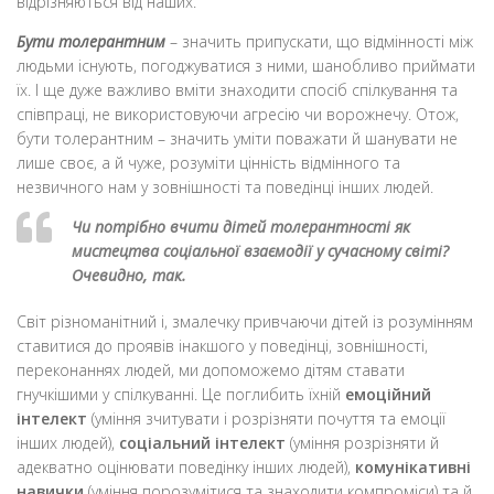
відрізняються від наших.
Бути толерантним
– значить припускати, що відмінності між
людьми існують, погоджуватися з ними, шанобливо приймати
їх. І ще дуже важливо вміти знаходити спосіб спілкування та
співпраці, не використовуючи агресію чи ворожнечу. Отож,
бути толерантним – значить уміти поважати й шанувати не
лише своє, а й чуже, розуміти цінність відмінного та
незвичного нам у зовнішності та поведінці інших людей.
Чи потрібно вчити дітей толерантності як
мистецтва соціальної взаємодії у сучасному світі?
Очевидно, так.
Світ різноманітний і, змалечку привчаючи дітей із розумінням
ставитися до проявів інакшого у поведінці, зовнішності,
переконаннях людей, ми допоможемо дітям ставати
гнучкішими у спілкуванні. Це поглибить їхній
емоційний
інтелект
(уміння зчитувати і розрізняти почуття та емоції
інших людей),
соціальний інтелект
(уміння розрізняти й
адекватно оцінювати поведінку інших людей),
комунікативні
навички
(уміння порозумітися та знаходити компроміси) та й