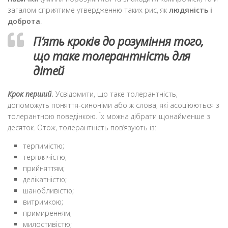
загалом сприятиме утвердженню таких рис, як
людяність і
доброта
.
П’ять кроків до розуміння того,
що таке толерантність для
дітей
Крок перший
.
Усвідомити, що таке толерантність,
допоможуть поняття-синоніми або ж слова, які асоціюються з
толерантною поведінкою. Їх можна дібрати щонайменше з
десяток. Отож, толерантність пов’язують із:
терпимістю;
терплячістю;
прийняттям;
делікатністю;
шанобливістю;
витримкою;
примиренням;
милостивістю;