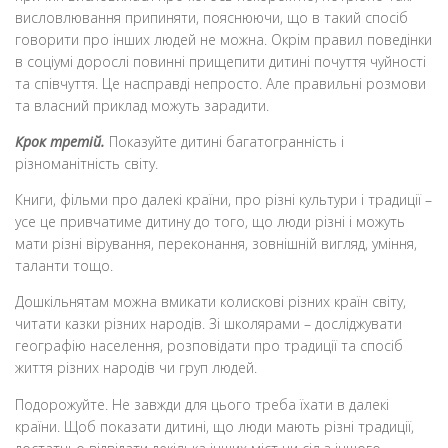
висловлювання припиняти, пояснюючи, що в такий спосіб
говорити про інших людей не можна. Окрім правил поведінки
в соціумі дорослі повинні прищепити дитині почуття чуйності
та співчуття. Це насправді непросто. Але правильні розмови
та власний приклад можуть зарадити.
Крок третій.
Показуйте дитині багатогранність і
різноманітність світу.
Книги, фільми про далекі країни, про різні культури і традиції –
усе це привчатиме дитину до того, що люди різні і можуть
мати різні вірування, переконання, зовнішній вигляд, уміння,
таланти тощо.
Дошкільнятам можна вмикати колискові різних країн світу,
читати казки різних народів. Зі школярами – досліджувати
географію населення, розповідати про традиції та спосіб
життя різних народів чи груп людей.
Подорожуйте. Не завжди для цього треба їхати в далекі
країни. Щоб показати дитині, що люди мають різні традиції,