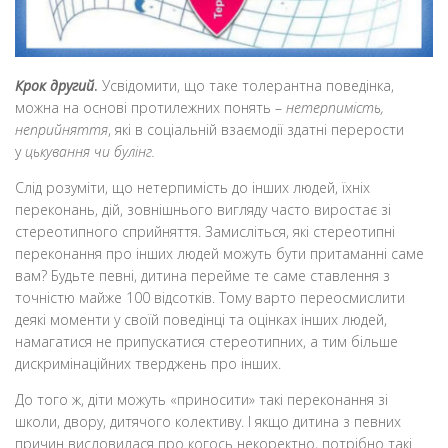
Крок другий
.
Усвідомити, що таке толерантна поведінка,
можна на основі протилежних понять –
нетерпимість,
неприйняття
, які в соціальній взаємодії здатні перерости
у
цькування чи булінг.
Слід розуміти, що нетерпимість до інших людей, їхніх
переконань, дій, зовнішнього вигляду часто виростає зі
стереотипного сприйняття. Замисліться, які стереотипні
переконання про інших людей можуть бути притаманні саме
вам? Будьте певні, дитина перейме те саме ставлення з
точністю майже 100 відсотків. Тому варто переосмислити
деякі моменти у своїй поведінці та оцінках інших людей,
намагатися не припускатися стереотипних, а тим більше
дискримінаційних тверджень про інших.
До того ж, діти можуть «приносити» такі переконання зі
школи, двору, дитячого колективу. І якщо дитина з певних
причин висловилася про когось некоректно, потрібно такі