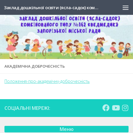
Заклад дошкільної освіти (ясла-садок) комбінованого типу №162 "Ведмедик" Запорізької міської ради
Skip to content
АКАДЕМІЧНА ДОБРОЧЕСНІСТЬ
Положення-про-академічну-доброчесність
СОЦІАЛЬНІ МЕРЕЖІ:
Меню