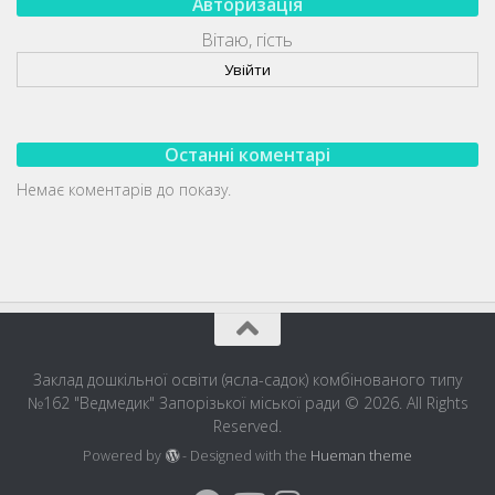
Авторизація
Вітаю, гість
Увійти
Останні коментарі
Немає коментарів до показу.
Заклад дошкільної освіти (ясла-садок) комбінованого типу
№162 "Ведмедик" Запорізької міської ради © 2026. All Rights
Reserved.
Powered by
- Designed with the
Hueman theme