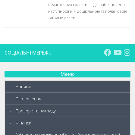
педагогічних колективів для забезпечення
наступності між дошкільною та початковою
ланками освіти.
СОЦІАЛЬНІ МЕРЕЖІ:
Меню
Новини
Оголошення
Прозорість закладу
Фінанси
Звіт про надходження благодійних внесків у якості