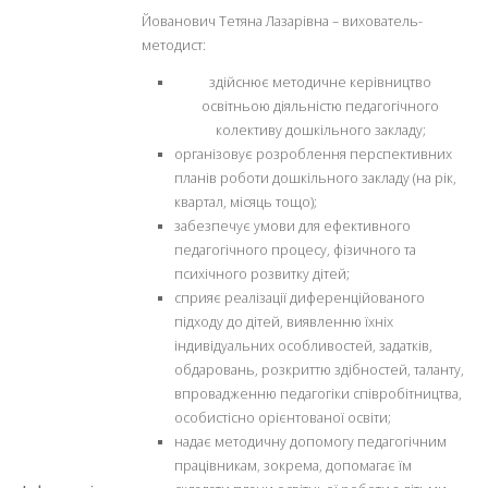
Йованович Тетяна Лазарівна – вихователь-
методист:
здійснює методичне керівництво
освітньою діяльністю педагогічного
колективу дошкільного закладу;
організовує розроблення перспективних
планів роботи дошкільного закладу (на рік,
квартал, місяць тощо);
забезпечує умови для ефективного
педагогічного процесу, фізичного та
психічного розвитку дітей;
сприяє реалізації диференційованого
підходу до дітей, виявленню їхніх
індивідуальних особливостей, задатків,
обдаровань, розкриттю здібностей, таланту,
впровадженню педагогіки співробітництва,
особистісно орієнтованої освіти;
надає методичну допомогу педагогічним
працівникам, зокрема, допомагає їм