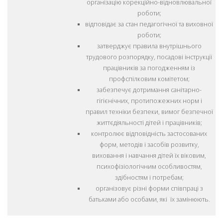
організацію корекційно-відновлювальної
роботи;
відповідає за стан педагогічної та виховної
роботи;
затверджує правила внутрішнього
трудового розпорядку, посадові інструкції
працівників за погодженням із
профспілковим комітетом;
забезпечує дотримання санітарно-
гігієнічних, протипожежних норм і
правил техніки безпеки, вимог безпечної
життєдіяльності дітей і працівників;
контролює відповідність застосованих
форм, методів і засобів розвитку,
виховання і навчання дітей їх віковим,
психофізіологічним особливостям,
здібностям і потребам;
організовує різні форми співпраці з
батьками або особами, які їх замінюють.