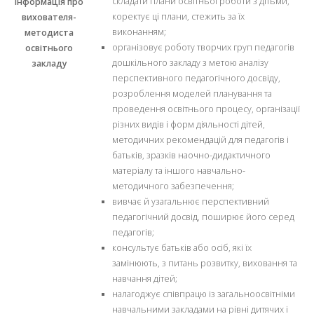
складати плани освітньої роботи з дітьми,
Інформація про
коректує ці плани, стежить за їх
вихователя-
виконанням;
методиста
організовує роботу творчих груп педагогів
освітнього
дошкільного закладу з метою аналізу
закладу
перспективного педагогічного досвіду,
розроблення моделей планування та
проведення освітнього процесу, організації
різних видів і форм діяльності дітей,
методичних рекомендацій для педагогів і
батьків, зразків наочно-дидактичного
матеріалу та іншого навчально-
методичного забезпечення;
вивчає й узагальнює перспективний
педагогічний досвід, поширює його серед
педагогів;
консультує батьків або осіб, які їх
замінюють, з питань розвитку, виховання та
навчання дітей;
налагоджує співпрацю із загальноосвітніми
навчальними закладами на рівні дитячих і