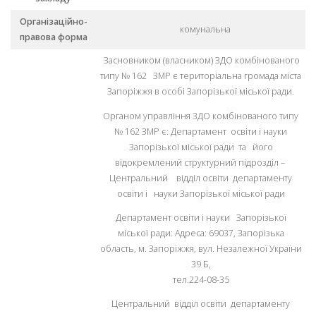
Організаційно-
комунальна
правова форма
Засновником (власником) ЗДО комбінованого
типу № 162 ЗМР є територіальна громада міста
Запоріжжя в особі Запорізької міської ради.
Органом управління ЗДО комбінованого типу
№ 162 ЗМР є: Департамент освіти і науки
Запорізької міської ради та його
відокремлений структурний підрозділ –
Центральний відділ освіти департаменту
освіти і науки Запорізької міської ради
Департамент освіти і науки Запорізької
міської ради: Адреса: 69037, Запорізька
область, м. Запоріжжя, вул. Незалежної України
39 Б,
тел.224-08-35
Центральний відділ освіти департаменту