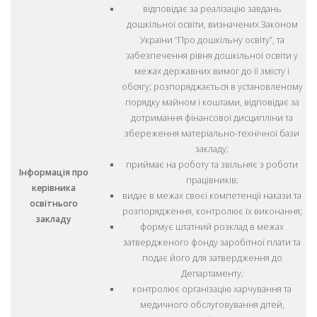
відповідає за реалізацію завдань
дошкільної освіти, визначених Законом
України “Про дошкільну освіту”, та
забезпечення рівня дошкільної освіти у
межах державних вимог до її змісту і
обсягу; розпоряджається в установленому
порядку майном і коштами, відповідає за
дотримання фінансової дисципліни та
збереження матеріально-технічної бази
закладу;
приймає на роботу та звільняє з роботи
Інформація про
працівників;
керівника
видає в межах своєї компетенції накази та
освітнього
розпорядження, контролює їх виконання;
закладу
формує штатний розклад в межах
затвердженого фонду заробітної плати та
подає його для затвердження до
Департаменту;
контролює організацію харчування та
медичного обслуговування дітей,