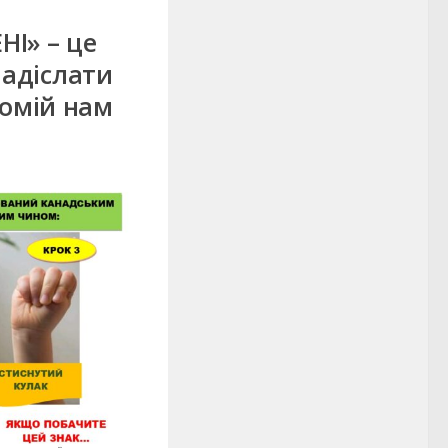
І» – це
адіслати
йомій нам