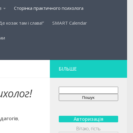
в
Сторінка практичного психолога
Де козак там і слава!”
SMART Сalendar
ьми
БІЛЬШЕ
ихолог!
Пошук
Пошук
дагогів
,
Авторизація
Вітаю, гість