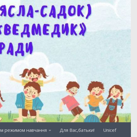
ним режимом навчання
Для Вас,батьки!
Unicef