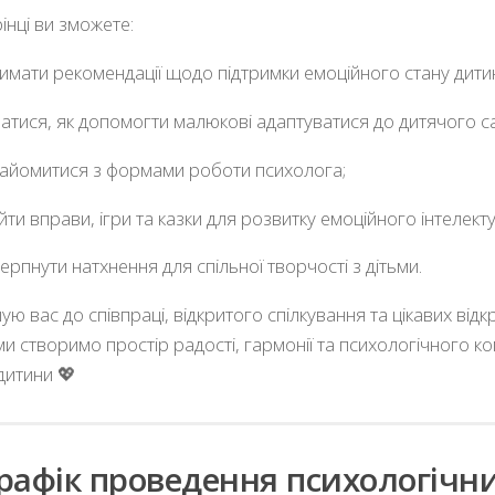
інці ви зможете:
имати рекомендації щодо підтримки емоційного стану дити
натися, як допомогти малюкові адаптуватися до дитячого с
айомитися з формами роботи психолога;
йти вправи, ігри та казки для розвитку емоційного інтелекту
ерпнути натхнення для спільної творчості з дітьми.
ю вас до співпраці, відкритого спілкування та цікавих відкр
и створимо простір радості, гармонії та психологічного к
дитини 💖
рафік проведення психологічн