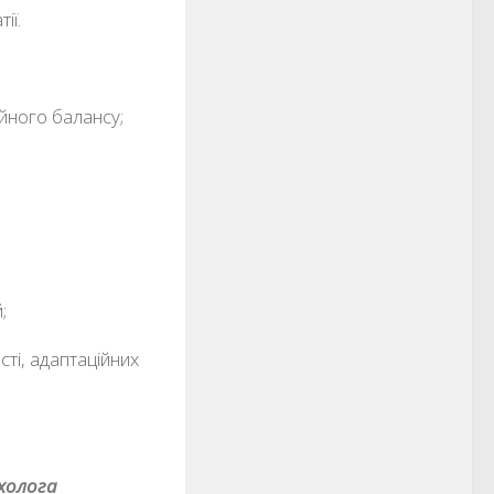
ії.
йного балансу;
;
ті, адаптаційних
холога