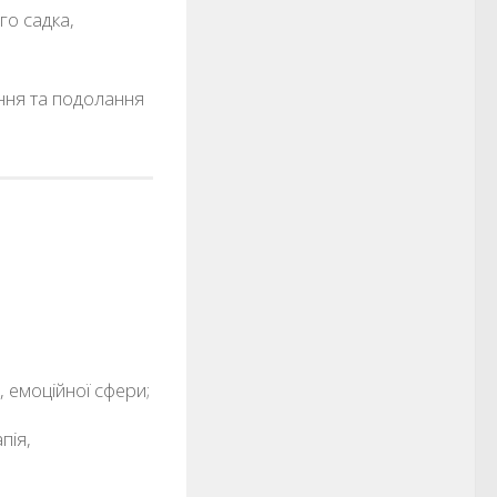
го садка,
ання та подолання
, емоційної сфери;
пія,