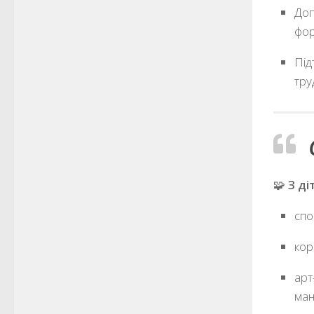
Доп
фор
Під
тру
🧩
З ді
спо
кор
арт
ман