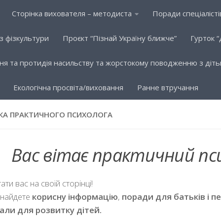
Сторінка вихователя – методиста
Поради спеціалісті
 з фізкультури
Проєкт “Пізнай Україну ближче”
Гурток “
ня та протидія насильству та жорстокому поводженню з діт
Eкологічна просвіта/виховання
Ранне втручання
КА ПРАКТИЧНОГО ПСИХОЛОГА
Вас вітає практичний пс
ати вас на своїй сторінці!
знайдете
корисну інформацію
,
поради для батьків і пе
али для розвитку дітей.