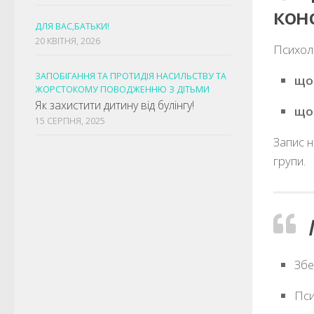
кон
ДЛЯ ВАС,БАТЬКИ!
20 КВІТНЯ, 2026
Психоло
ЗАПОБІГАННЯ ТА ПРОТИДІЯ НАСИЛЬСТВУ ТА
що
ЖОРСТОКОМУ ПОВОДЖЕННЮ З ДІТЬМИ
Як захистити дитину від булінгу!
що
15 СЕРПНЯ, 2025
Запис н
групи.
Збе
Пси