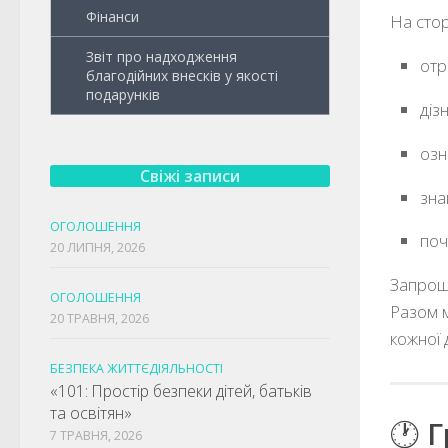
Фінанси
На стор
Звіт про надходження
отр
благодійних внесків у якості
подарунків
діз
озн
Свіжі записи
зна
ОГОЛОШЕННЯ
поч
20 ЛИПНЯ, 2026
Запрошу
ОГОЛОШЕННЯ
Разом м
20 ТРАВНЯ, 2026
кожної 
БЕЗПЕКА ЖИТТЄДІЯЛЬНОСТІ
«101: Простір безпеки дітей, батьків
та освітян»
🕐
Г
7 ТРАВНЯ, 2026