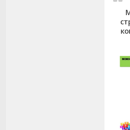
М
ст
ко