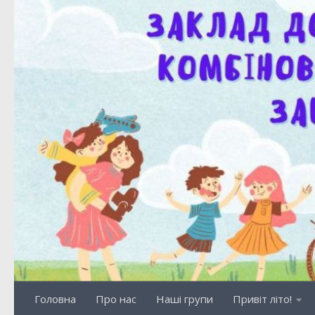
Skip to content
Головна
Про нас
Наші групи
Привіт літо!