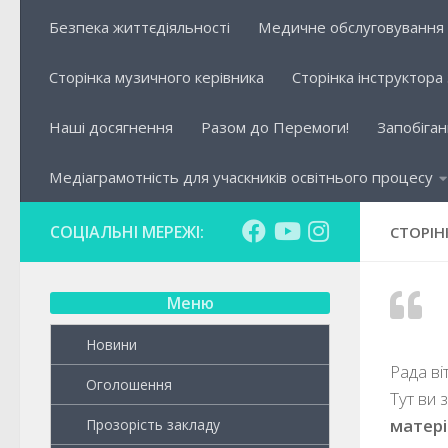
Безпека життєдіяльності
Медичне обслуговування
Сторінка музичного керівника
Сторінка інструктора
Наші досягнення
Разом до Перемоги!
Запобіган
Медіаграмотність для учаскників освітнього процесу
СОЦІАЛЬНІ МЕРЕЖІ:
СТОРІН
Меню
Новини
Рада віт
Оголошення
Тут ви 
матері
Прозорість закладу