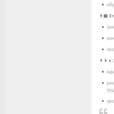
хіб
👩‍🏫
З 
тре
кон
про
👨‍👩‍👧
інд
рек
тру
про