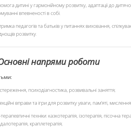
омога дитині у гармонійному розвитку, адаптації до дитячо
муванні впевненості в собі.
тримка педагогів та батьків у питаннях виховання, спілкув
днощів розвитку.
Основні напрями роботи
тьми:
стереження, психодіагностика, розвивальні заняття;
екційні вправи та ігри для розвитку уваги, пам’яті, мислення
-терапевтичні техніки: казкотерапія, ізотерапія, пісочна тера
далотерапія, краплетерапія;