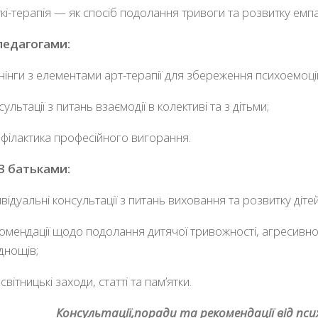
укі-терапія — як спосіб подолання тривоги та розвитку емпат
педагогами:
нінги з елементами арт-терапії для збереження психоемоці
сультації з питань взаємодії в колективі та з дітьми;
філактика професійного вигорання.
З батьками:
ивідуальні консультації з питань виховання та розвитку дітей
омендації щодо подолання дитячої тривожності, агресивнос
днощів;
світницькі заходи, статті та пам’ятки.
Консультації,поради та рекомендації від пси