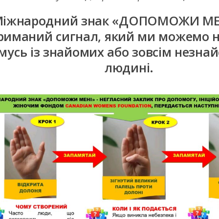
іжнародний знак «ДОПОМОЖИ МЕН
риманий сигнал, який ми можемо н
мусь із знайомих або зовсім незна
людині.