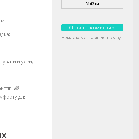
Увійти
ни;
Останні коментарі
адка;
Немає коментарів до показу.
, уваги й уяви;
иттів! 🌈
омфорту для
их