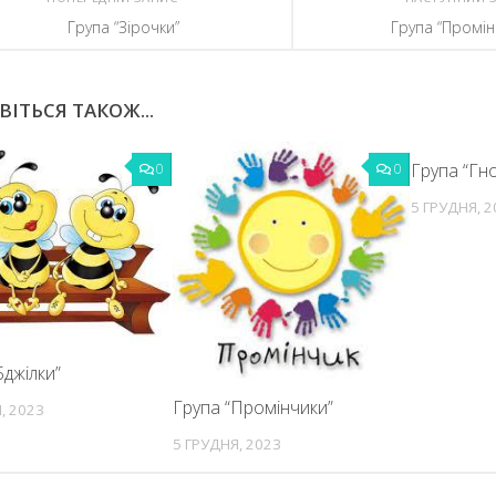
Група “Зірочки”
Група “Промін
ВІТЬСЯ ТАКОЖ...
Група “Гн
0
0
5 ГРУДНЯ, 2
Бджілки”
Група “Промінчики”
, 2023
5 ГРУДНЯ, 2023