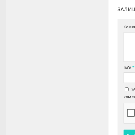
ЗАЛИ
Коме
Ім'я
*
З
комен