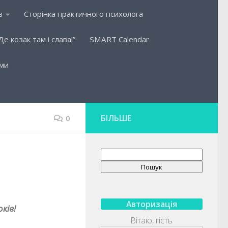
в
Сторінка практичного психолога
Де козак там і слава!”
SMART Сalendar
ьми
БІЛЬШЕ
0
Пошук
Пошук
Авторизація
ків!
Вітаю, гість