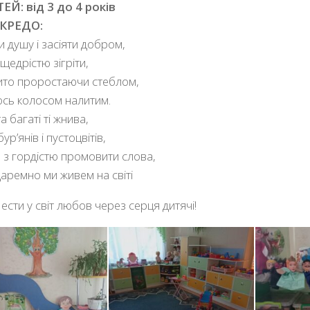
ТЕЙ: від 3 до 4 років
КРЕДО:
и душу і засіяти добром,
 щедрістю зігріти,
то проростаючи стеблом,
ось колосом налитим.
а багаті ті жнива,
ур’янів і пустоцвітів,
 з гордістю промовити слова,
аремно ми живем на світі
Нести у світ любов через серця дитячі!