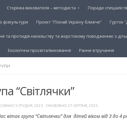
Сторінка вихователя – методиста
Поради спеціалісті
 з фізкультури
Проєкт “Пізнай Україну ближче”
Гурток “
ня та протидія насильству та жорстокому поводженню з діт
Eкологічна просвіта/виховання
Ранне втручання
РУПИ
па “Світлячки”
КОВАНО
5 ГРУДНЯ, 2023
· ОНОВЛЕНО
27 СЕРПНЯ, 2025
ас вітає група “Світлячки” для дітей віком від 3 до 4 ро