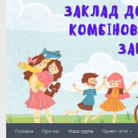
Skip to content
Головна
Про нас
Наші групи
Привіт літо!