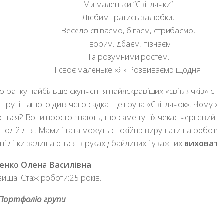
Ми маленьки “Світлячки”
Любим гратись залюбки,
Весело співаємо, бігаєм, стрибаємо,
Творим, дбаєм, пізнаєм
Та розумними ростем.
І своє маленьке «Я» Розвиваємо щодня.
 ранку найбільше скупчення найяскравіших «світлячків» сп
 групі нашого дитячого садка. Це група «Світлячок». Чому 
ється? Вони просто знають, що саме тут їх чекає чергови
подій дня. Мами і тата можуть спокійно вирушати на роботу
і дітки залишаються в руках дбайливих і уважних
виховат
енко Олена Василівна
 вища. Стаж роботи:25 років.
Портфоліо групи