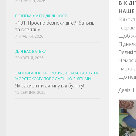
20 ТРАВНЯ, 2026
ВІК ДІ
НАШЕ 
БЕЗПЕКА ЖИТТЄДІЯЛЬНОСТІ
Відкрит
«101: Простір безпеки дітей, батьків
І серце
та освітян»
Щоб жи
7 ТРАВНЯ, 2026
Піднял
Великі т
ДЛЯ ВАС,БАТЬКИ!
20 КВІТНЯ, 2026
Немає б
І можна
ЗАПОБІГАННЯ ТА ПРОТИДІЯ НАСИЛЬСТВУ ТА
Що нед
ЖОРСТОКОМУ ПОВОДЖЕННЮ З ДІТЬМИ
Як захистити дитину від булінгу!
Девіз
: 
15 СЕРПНЯ, 2025