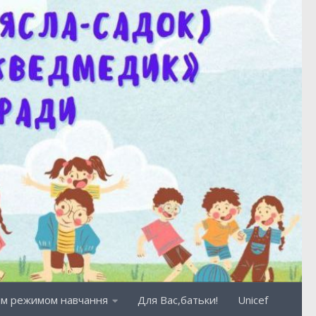
ним режимом навчання
Для Вас,батьки!
Unicef