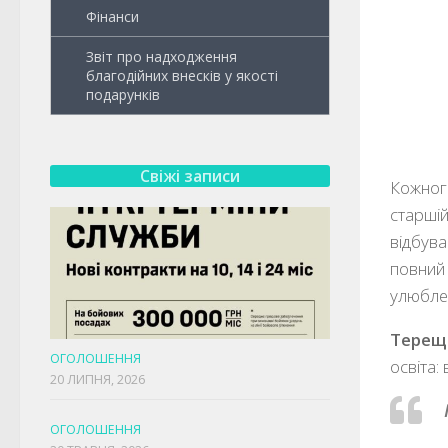
Фінанси
Звіт про надходження
благодійних внесків у якості
подарунків
Свіжі записи
Кожного
старшій
відбува
повний 
улюблен
Терещ
ОГОЛОШЕННЯ
освіта:
20 ЛИПНЯ, 2026
ОГОЛОШЕННЯ