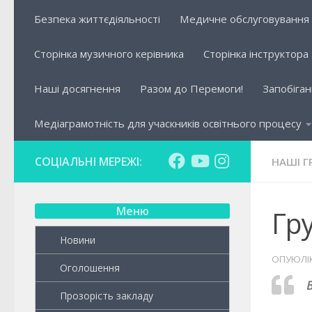
Безпека життєдіяльності
Медичне обслуговування
Сторінка музичного керівника
Сторінка інструктора
Наші досягнення
Разом до Перемоги!
Запобіган
Медіаграмотність для учаскників освітнього процесу
СОЦІАЛЬНІ МЕРЕЖІ:
НАШІ Г
Меню
Гру
Новини
ОПУЮЛІ
Оголошення
В
Прозорість закладу