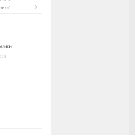
чики”
омики”
0
023