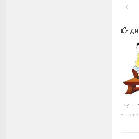
ДИ
Група “
5 ГРУДНЯ